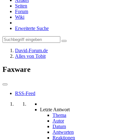
Artikel
Seiten
Forum
Wiki
Erweiterte Suche
David-Forum.de
Alles von Tobit
Faxware
RSS-Feed
Letzte Antwort
Thema
Autor
Datum
Antworten
Reaktionen