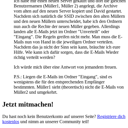
Ich habe mir einen neuen Server gekauft und dort die gleichen
Benutzernamen (Müller1, Müller 2) angelegt, die Archive
vom alten auf den neuen Server kopiert und David gestartet.
Nachdem sich natürlich die SSID zwischen den alten Müllern
und den neuen Müllern unterscheidet, habe ich den Ordnern
nun auch die Rechte der neuen Müller gegeben. Allerdings
landen alle E-Mails jetzt im Ordner "Unverteilt" oder
"Eingang". Die Regeln greifen nicht mehr. Man muss die E-
Mails nun von Hand in die jeweiligen Ordner verteilen.
Nachdem das ja nicht der Sinn sein kann, bräuchte ich eure
Hilfe. Wie kann ich dafür sorgen, dass die E-Mails Wieder
richtig verteilt werden?
Ich würde mich über eine Antwort von jemandem freuen.
P.S.: Liegen die E-Mails im Ordner "Eingang", sind es
wenigstens die für den entsprechenden Empfänger
bestimmten. Müller1 sieht (theoretisch) nicht die E-Mails von
Müller2 und umgekehrt.
Jetzt mitmachen!
Du hast noch kein Benutzerkonto auf unserer Seite?
Registriere dich
kostenlos
und nimm an unserer Community teil!