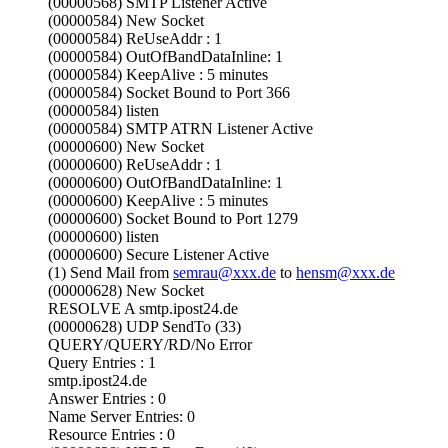
(00000568) SMTP Listener Active
(00000584) New Socket
(00000584) ReUseAddr : 1
(00000584) OutOfBandDataInline: 1
(00000584) KeepAlive : 5 minutes
(00000584) Socket Bound to Port 366
(00000584) listen
(00000584) SMTP ATRN Listener Active
(00000600) New Socket
(00000600) ReUseAddr : 1
(00000600) OutOfBandDataInline: 1
(00000600) KeepAlive : 5 minutes
(00000600) Socket Bound to Port 1279
(00000600) listen
(00000600) Secure Listener Active
(1) Send Mail from
semrau@xxx.de
to
hensm@xxx.de
(00000628) New Socket
RESOLVE A smtp.ipost24.de
(00000628) UDP SendTo (33)
QUERY/QUERY/RD/No Error
Query Entries : 1
smtp.ipost24.de
Answer Entries : 0
Name Server Entries: 0
Resource Entries : 0