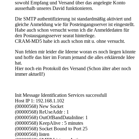
sowohl Empfang und Versand über das angelegte Konto
ausserhalb unseres David funktionieren.
Die SMTP authentifizierung ist standardmäßig aktiviert und
gleiche Anmeldung wie für Posteingangsserver ist eingestellt.
Habe auch schon versucht wenn ich die Anmeldedaten für
den Postausgangsserver searat hinterlege.
CRAM-MD5 habe ich auch schon mit u. ohne versucht.
Nun fehlen mir leider die Ideene woran es noch liegen könnte
und hoffe das hier im Forum jemand die alles erklärende Idee
hat.
Hier noch ein Protokoll des Versand (Schon älter aber noch
immer aktuell!)
Init Message Identification Services successfull
Host IP 1: 192.168.1.102
(00000568) New Socket
(00000568) ReUseAddr : 1
(00000568) OutOfBandDataInline: 1
(00000568) KeepAlive : 5 minutes
(00000568) Socket Bound to Port 25
(00000568) listen