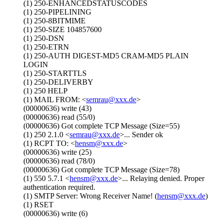
(1) 250-ENHANCEDSTATUSCODES
(1) 250-PIPELINING
(1) 250-8BITMIME
(1) 250-SIZE 104857600
(1) 250-DSN
(1) 250-ETRN
(1) 250-AUTH DIGEST-MD5 CRAM-MD5 PLAIN
LOGIN
(1) 250-STARTTLS
(1) 250-DELIVERBY
(1) 250 HELP
(1) MAIL FROM: <
semrau@xxx.de
>
(00000636) write (43)
(00000636) read (55/0)
(00000636) Got complete TCP Message (Size=55)
(1) 250 2.1.0 <
semrau@xxx.de
>... Sender ok
(1) RCPT TO: <
hensm@xxx.de
>
(00000636) write (25)
(00000636) read (78/0)
(00000636) Got complete TCP Message (Size=78)
(1) 550 5.7.1 <
hensm@xxx.de
>... Relaying denied. Proper
authentication required.
(1) SMTP Server: Wrong Receiver Name! (
hensm@xxx.de
)
(1) RSET
(00000636) write (6)