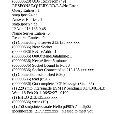
(00000628) UDP RecvFrom (49)
RESPONSE/QUERY/RD/RA/No Error
Query Entries : 1
smtp.ipost24.de
Answer Entries : 1
smtp.ipost24.de
IP Adr. 213.135.0.48
Name Server Entries: 0
Resource Entries : 0
(1) Connecting to server 213.135.xxx.xxx
(00000636) New Socket
(00000636) ReUseAddr : 1
(00000636) OutOfBandDataInline: 1
(00000636) KeepAlive : 5 minutes
(00000636) Socket Bound to Port 0
(00000636) Socket Connected to 213.135.xxx.xxx
(1) Connection established (636)
(00000636) read (85/0)
(00000636) Got complete TCP Message (Size=85)
(1) 220 smtp.intersaar.de ESMTP Sendmail 8.14.3/8.14.3;
Wed, 16 Feb 2011 06:52:27 +0100
(1) EHLO 213.135.xxx.xxx
(00000636) write (19)
(1) 250-smtp.intersaar.de Hello pd907c7a4.dip0.t-
ipconnect.de [217.7.xxx.xxx], pleased to meet you