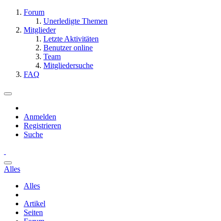
Forum
Unerledigte Themen
Mitglieder
Letzte Aktivitäten
Benutzer online
Team
Mitgliedersuche
FAQ
Anmelden
Registrieren
Suche
Alles
Alles
Artikel
Seiten