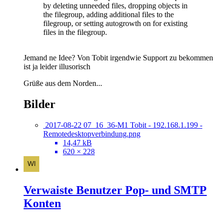
by deleting unneeded files, dropping objects in
the filegroup, adding additional files to the
filegroup, or setting autogrowth on for existing
files in the filegroup.
Jemand ne Idee? Von Tobit irgendwie Support zu bekommen
ist ja leider illusorisch
Grüße aus dem Norden...
Bilder
2017-08-22 07_16_36-M1 Tobit - 192.168.1.199 -
Remotedesktopverbindung.png
14,47 kB
620 × 228
Verwaiste Benutzer Pop- und SMTP
Konten