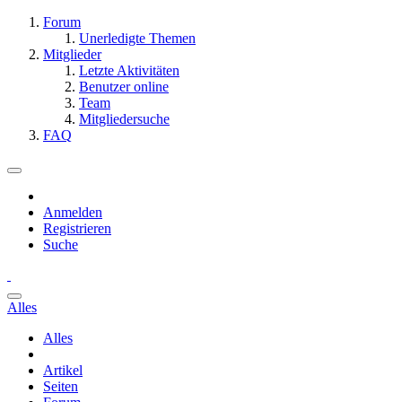
Forum
Unerledigte Themen
Mitglieder
Letzte Aktivitäten
Benutzer online
Team
Mitgliedersuche
FAQ
Anmelden
Registrieren
Suche
Alles
Alles
Artikel
Seiten