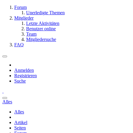
Forum
Unerledigte Themen
Mitglieder
Letzte Aktivitäten
Benutzer online
Team
Mitgliedersuche
FAQ
Anmelden
Registrieren
Suche
Alles
Alles
Artikel
Seiten