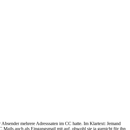
der Absender mehrere Adresssaten im CC hatte. Im Klartext: Jemand
ails auch als Eingangsmail mit auf, obwohl sie ja garnicht für ihn