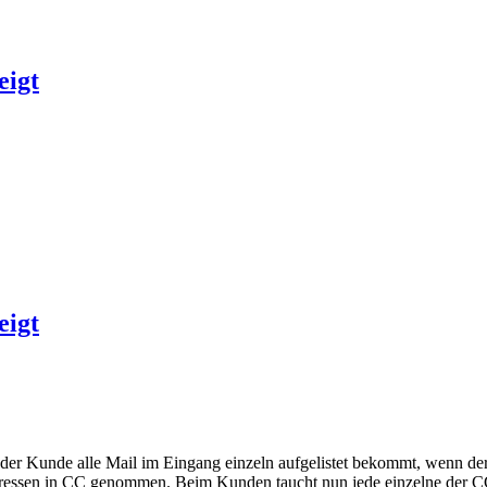
eigt
eigt
ass der Kunde alle Mail im Eingang einzeln aufgelistet bekommt, wenn 
ressen in CC genommen. Beim Kunden taucht nun jede einzelne der CC M