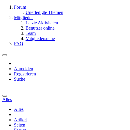
Forum
Unerledigte Themen
Mitglieder
Letzte Aktivitäten
Benutzer online
Team
Mitgliedersuche
FAQ
Anmelden
Registrieren
Suche
Alles
Alles
Artikel
Seiten