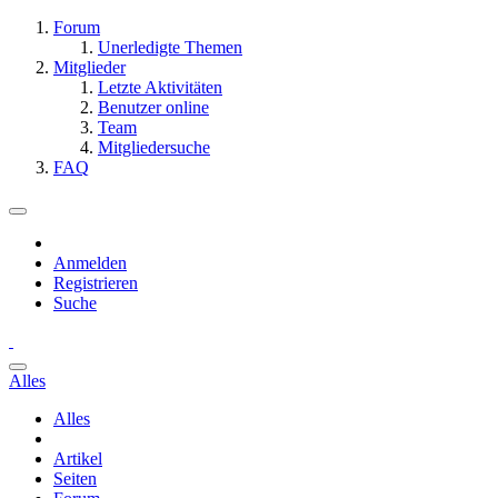
Forum
Unerledigte Themen
Mitglieder
Letzte Aktivitäten
Benutzer online
Team
Mitgliedersuche
FAQ
Anmelden
Registrieren
Suche
Alles
Alles
Artikel
Seiten