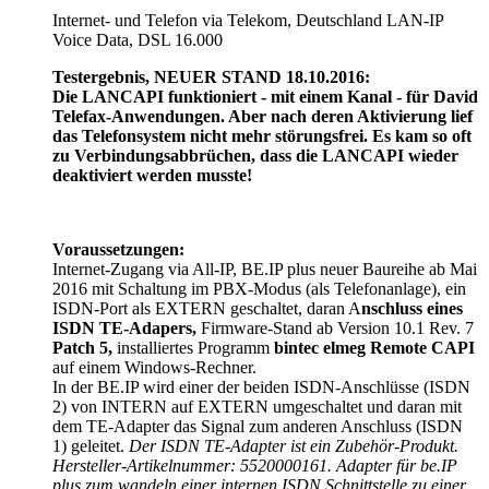
Internet- und Telefon via Telekom, Deutschland LAN-IP
Voice Data, DSL 16.000
Testergebnis, NEUER STAND 18.10.2016:
Die LANCAPI funktioniert - mit einem Kanal - für David
Telefax-Anwendungen. Aber nach deren Aktivierung lief
das Telefonsystem nicht mehr störungsfrei. Es kam so oft
zu Verbindungsabbrüchen, dass die LANCAPI wieder
deaktiviert werden musste!
Voraussetzungen:
Internet-Zugang via All-IP, BE.IP plus neuer Baureihe ab Mai
2016 mit Schaltung im PBX-Modus (als Telefonanlage), ein
ISDN-Port als EXTERN geschaltet, daran A
nschluss eines
ISDN TE-Adapers,
Firmware-Stand ab Version 10.1 Rev. 7
Patch 5,
installiertes Programm
bintec elmeg Remote CAPI
auf einem Windows-Rechner.
In der BE.IP wird einer der beiden ISDN-Anschlüsse (ISDN
2) von INTERN auf EXTERN umgeschaltet und daran mit
dem TE-Adapter das Signal zum anderen Anschluss (ISDN
1) geleitet.
Der ISDN TE-Adapter ist ein Zubehör-Produkt.
Hersteller-Artikelnummer: 5520000161. Adapter für be.IP
plus zum wandeln einer internen ISDN Schnittstelle zu einer