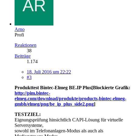
Arno
Profi
Reaktionen
38
Beiträge
1.174
18. Juli 2016 um 22:22
#3
Produkttest Bintec-Elmeg BE.IP Plus[Blockierte Grafik:
http://pim.bintec-
elmeg.com/download/produkte/products-bintec-elmeg-
gmbh/elmeg/png/be_ip_plus_side2.png
]
TESTZIEL:
Eignungsprüfung hinsichtlich CAPI-Lösung für virtuelle
Serversysteme,
sowohl im Telefonanlagen-Modus als auch als