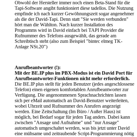
Obwohl der Hersteller immer noch einen Beta-Stand für die
Tapi-Software angibt funktioniert diese tadellos. Die Nutzung
empfinde ich nach kurzer Gewöhnungszeit sogar angenehmer
als die der David-Tapi. Denn statt "Sie werden verbunden"
hört man die Wählton. Nach kurzer Installation des
Programms wird in David einfach bei TAPI Provider die
Rufnummer des Telefons ausgewählt, das gerade am
Schreibtisch steht (also zum Beispiel "bintec elmeg TK-
Anlage NSt.20")
Anrufbeantworter (!):
Mit der BE.IP plus im PBX-Modus ist ein David Port für
Anrufbeantworter-Funktionen nicht mehr erforderlich.
Die BE.IP plus stellt für jeden Benutzer (jedes angeschlossene
Telefon) einen eigenen komfortablen Anrufbeantworter zur
Verfügung. Die angenommenen Sprachnachrichten lassen
sich per eMail automatisch an David-Benutzer weiterleiten,
wobei Uhrzeit und Rufnummer des Anrufers angezeigt
werden. Eine Zeitschaltung (Im Büro / Außer Haus) ist
möglich, bei Bedarf sogar für jeden Tag anders. Dabei kann
zwischen "Ansage und Aufnahme" und "nur Ansage"
automatisch umgeschaltet werden, was bis jetzt unter David
eine mühsame und zeitraubende Script-Programmierung nötig