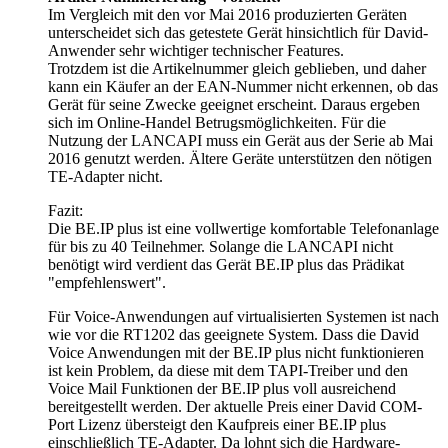
Im Vergleich mit den vor Mai 2016 produzierten Geräten
unterscheidet sich das getestete Gerät hinsichtlich für David-
Anwender sehr wichtiger technischer Features.
Trotzdem ist die Artikelnummer gleich geblieben, und daher
kann ein Käufer an der EAN-Nummer nicht erkennen, ob das
Gerät für seine Zwecke geeignet erscheint. Daraus ergeben
sich im Online-Handel Betrugsmöglichkeiten. Für die
Nutzung der LANCAPI muss ein Gerät aus der Serie ab Mai
2016 genutzt werden. Ältere Geräte unterstützen den nötigen
TE-Adapter nicht.
Fazit:
Die BE.IP plus ist eine vollwertige komfortable Telefonanlage
für bis zu 40 Teilnehmer. Solange die LANCAPI nicht
benötigt wird verdient das Gerät BE.IP plus das Prädikat
"empfehlenswert".
Für Voice-Anwendungen auf virtualisierten Systemen ist nach
wie vor die RT1202 das geeignete System. Dass die David
Voice Anwendungen mit der BE.IP plus nicht funktionieren
ist kein Problem, da diese mit dem TAPI-Treiber und den
Voice Mail Funktionen der BE.IP plus voll ausreichend
bereitgestellt werden. Der aktuelle Preis einer David COM-
Port Lizenz übersteigt den Kaufpreis einer BE.IP plus
einschließlich TE-Adapter. Da lohnt sich die Hardware-