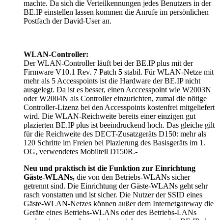
machte. Da sich die Verteilkennungen jedes Benutzers in der
BE.IP einstellen lassen kommen die Anrufe im persönlichen
Postfach der David-User an.
WLAN-Controller:
Der WLAN-Controller läuft bei der BE.IP plus mit der
Firmware V10.1 Rev. 7 Patch
5
stabil. Für WLAN-Netze mit
mehr als 5 Accesspoints ist die Hardware der BE.IP nicht
ausgelegt. Da ist es besser, einen Acccesspoint wie W2003N
oder W2004N als Controller einzurichten, zumal die nötige
Controller-Lizenz bei den Accesspoints kostenfrei mitgeliefert
wird. Die WLAN-Reichweite bereits einer einzigen gut
plazierten BE.IP plus ist beeindruckend hoch. Das gleiche gilt
für die Reichweite des DECT-Zusatzgeräts D150: mehr als
120 Schritte im Freien bei Plazierung des Basisgeräts im 1.
OG, verwendetes Mobilteil D150R.-
Neu und praktisch ist die Funktion zur Einrichtung
Gäste-WLANs,
die von den Betriebs-WLANs sicher
getrennt sind. Die Einrichtung der Gäste-WLANs geht sehr
rasch vonstatten und ist sicher. Die Nutzer der SSID eines
Gäste-WLAN-Netzes können außer dem Internetgateway die
Geräte eines Betriebs-WLANs oder des Betriebs-LANs