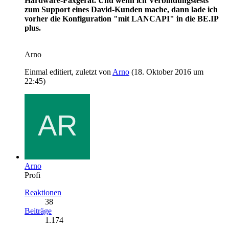
Hardware-Faxgerät. Und wenn ich Verbindungstests
zum Support eines David-Kunden mache, dann lade ich
vorher die Konfiguration "mit LANCAPI" in die BE.IP
plus.
Arno
Einmal editiert, zuletzt von
Arno
(
18. Oktober 2016 um
22:45
)
Arno
Profi
Reaktionen
38
Beiträge
1.174