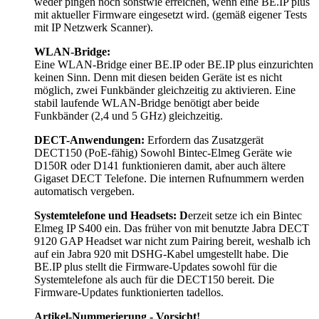
weder pingen noch sonstwie erreichen, wenn eine BE.IP plus
mit aktueller Firmware eingesetzt wird. (gemäß eigener Tests
mit IP Netzwerk Scanner).
WLAN-Bridge:
Eine WLAN-Bridge einer BE.IP oder BE.IP plus einzurichten
keinen Sinn. Denn mit diesen beiden Geräte ist es nicht
möglich, zwei Funkbänder gleichzeitig zu aktivieren. Eine
stabil laufende WLAN-Bridge benötigt aber beide
Funkbänder (2,4 und 5 GHz) gleichzeitig.
DECT-Anwendungen:
Erfordern das Zusatzgerät
DECT150 (PoE-fähig) Sowohl Bintec-Elmeg Geräte wie
D150R oder D141 funktionieren damit, aber auch ältere
Gigaset DECT Telefone. Die internen Rufnummern werden
automatisch vergeben.
Systemtelefone und Headsets: D
erzeit setze ich ein Bintec
Elmeg IP S400 ein. Das früher von mit benutzte Jabra DECT
9120 GAP Headset war nicht zum Pairing bereit, weshalb ich
auf ein Jabra 920 mit DSHG-Kabel umgestellt habe. Die
BE.IP plus stellt die Firmware-Updates sowohl für die
Systemtelefone als auch für die DECT150 bereit. Die
Firmware-Updates funktionierten tadellos.
Artikel-Nummerierung - Vorsicht!