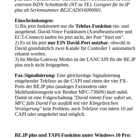
externen ISDN Schnittstelle (NT zu TE). Geeignet für be.IP
plus ab Seriennummer BE2CAD016090001.
Einschränkungen:
1) Bis jetzt funktioniert nur die
Telefax-Funktion
ein- und
ausgehend. David-Voice Funktionen (Anrufbeantworter und
ECT-Connect) laufen bis jetzt nicht, der Port "friert ein".
2) Es ist bis jetzt
nur EIN David-Port nutzbar
, obwohl in
David grundsätzlich zwei Kanäle für Controller 1 automatisch
erkannt werden.
3) Im Media-Gateway Modus ist die LANCAPI für die BE.IP
plus noch nicht freigegeben.
Fax-Signalisierung:
Eine gleichzeitige Signalisierung
eingehender Telefaxe an die CAPI und einen der vier FX-
Ports der BE.IP plus (analoges Faxmodem oder
Multifunktionsgerät wie Brother MFC-7360N) läuft stabil.
Damit ist eine Folgeschaltung
"David nimmt Faxe sofort an,
MFC falls David Fax ausfällt mit vier Klingelzeichen
Verzögerung"
kein Problem. auch Telefaxe von intern 10 auf
CAPI oder umgekehrt sind möglich.
BE.IP plus und TAPI-Funktion unter Windows 10 Pro: