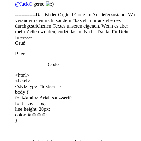
@JackC
gerne
-------------Das ist der Orginal Code im Auslieferzustand. Wir
verändern den nicht sondern "basteln nur anstelle des
durchgestrichenen Textes unseren eigenen. Wenn es aber
mehr Zeilen werden, endet das im Nicht. Danke für Dein
Interesse.
Gruß
Baer
-------------------- Code -----------------------------------
<html>
<head>
<style type="text/css">
body {
font-family: Arial, sans-serif;
font-size: 11px;
line-height: 20px;
color: #000000;
}