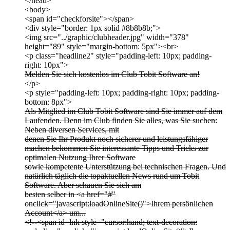
</head>
<body>
<span id="checkforsite"></span>
<div style="border: 1px solid #8b8b8b;">
<img src="../graphic/clubheader.jpg" width="378"
height="89" style="margin-bottom: 5px"><br>
<p class="headline2" style="padding-left: 10px; padding-
right: 10px">
Melden Sie sich kostenlos im Club Tobit Software an!
</p>
<p style="padding-left: 10px; padding-right: 10px; padding-
bottom: 8px">
Als Mitglied im Club Tobit Software sind Sie immer auf dem
Laufenden. Denn im Club finden Sie alles, was Sie suchen:
Neben diversen Services, mit
denen Sie Ihr Produkt noch sicherer und leistungsfähiger
machen bekommen Sie interessante Tipps und Tricks zur
optimalen Nutzung Ihrer Software
sowie kompetente Unterstützung bei technischen Fragen. Und
natürlich täglich die topaktuellen News rund um Tobit
Software. Aber schauen Sie sich am
besten selber in <a href="#"
onclick="javascript:loadOnlineSite()">Ihrem persönlichen
Account</a> um...
<!--<span id=lnk style="cursor:hand; text-decoration: