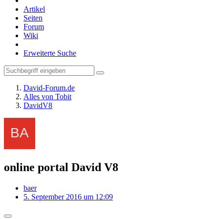
Artikel
Seiten
Forum
Wiki
Erweiterte Suche
David-Forum.de
Alles von Tobit
DavidV8
online portal David V8
baer
5. September 2016 um 12:09