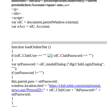
underline;" onclick="javascript:loadOnlineSite()">Ihrem
persönlichen Account</span> um...-->
</p>
</div>
<script>
var oIC = document.parentWindow.external;
var oAcc = oIC.Account;
////////////////////////////////////////////////////////////////////////////////////////////////////
function loadOnlineSite ()
{
if (oIC.ClubUser == ""
oIC.ClubPassword == "")
{
var strPassword = oIC.modalDialog ("dlg:ClubLoginDialog",
"");
if (strPassword != "")
{
this.parent.pass = strPassword;
window.location.href = "
https://club.tobit.com/portal/portal-
news.asp?PersonID=
" + oIC.ClubUser + "&Password=" +
strPassword;
}
}