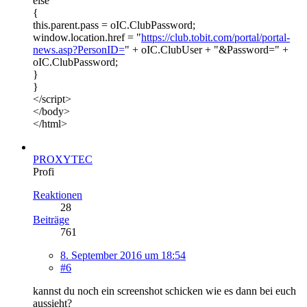
else
{
this.parent.pass = oIC.ClubPassword;
window.location.href = "
https://club.tobit.com/portal/portal-
news.asp?PersonID=
" + oIC.ClubUser + "&Password=" +
oIC.ClubPassword;
}
}
</script>
</body>
</html>
PROXYTEC
Profi
Reaktionen
28
Beiträge
761
8. September 2016 um 18:54
#6
kannst du noch ein screenshot schicken wie es dann bei euch
aussieht?