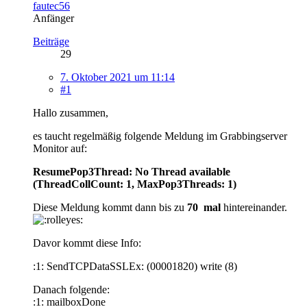
fautec56
Anfänger
Beiträge
29
7. Oktober 2021 um 11:14
#1
Hallo zusammen,
es taucht regelmäßig folgende Meldung im Grabbingserver
Monitor auf:
ResumePop3Thread: No Thread available
(ThreadCollCount: 1, MaxPop3Threads: 1)
Diese Meldung kommt dann bis zu
70
mal
hintereinander.
Davor kommt diese Info:
:1: SendTCPDataSSLEx: (00001820) write (8)
Danach folgende:
:1: mailboxDone