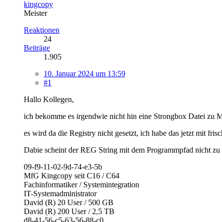
kingcopy
Meister
Reaktionen
24
Beiträge
1.905
10. Januar 2024 um 13:59
#1
Hallo Kollegen,
ich bekomme es irgendwie nicht hin eine Strongbox Datei zu Mou
es wird da die Registry nicht gesetzt, ich habe das jetzt mit fri
Dabie scheint der REG String mit dem Programmpfad nicht zu 
09-f9-11-02-9d-74-e3-5b
MfG Kingcopy seit C16 / C64
Fachinformatiker / Systemintegration
IT-Systemadministrator
David (R) 20 User / 500 GB
David (R) 200 User / 2,5 TB
d8-41-56-c5-63-56-88-c0