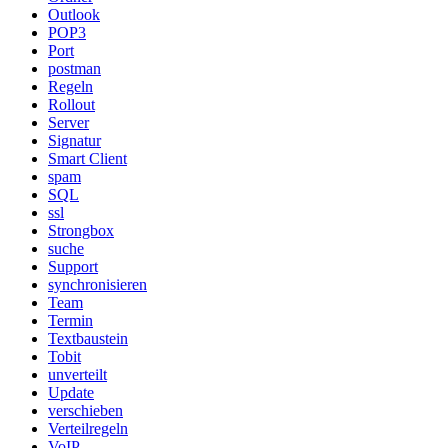
Outlook
POP3
Port
postman
Regeln
Rollout
Server
Signatur
Smart Client
spam
SQL
ssl
Strongbox
suche
Support
synchronisieren
Team
Termin
Textbaustein
Tobit
unverteilt
Update
verschieben
Verteilregeln
VoIP