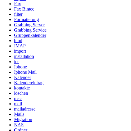
Fax
Fax Bintec
filter
Formatierung
Grabbing Server
Grabbing Service
Gruppenkalender
html
IMAP
import
installation
ios
Iphone
Iphone Mail
Kalender
Kalendereintrag
kontakte
löschen
mac
mail
mailadresse
Mails
Migration
NAS
Ordner