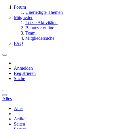
Forum
Unerledigte Themen
Mitglieder
Letzte Aktivitäten
Benutzer online
Team
Mitgliedersuche
FAQ
Anmelden
Registrieren
Suche
Alles
Alles
Artikel
Seiten