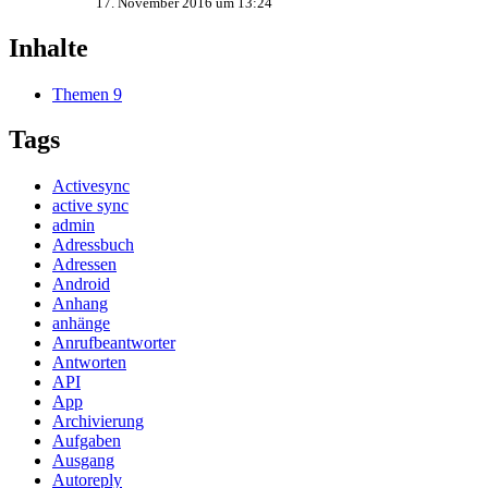
17. November 2016 um 13:24
Inhalte
Themen
9
Tags
Activesync
active sync
admin
Adressbuch
Adressen
Android
Anhang
anhänge
Anrufbeantworter
Antworten
API
App
Archivierung
Aufgaben
Ausgang
Autoreply