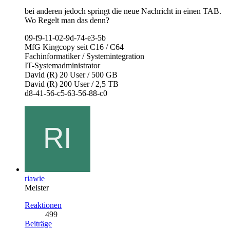
bei anderen jedoch springt die neue Nachricht in einen TAB.
Wo Regelt man das denn?
09-f9-11-02-9d-74-e3-5b
MfG Kingcopy seit C16 / C64
Fachinformatiker / Systemintegration
IT-Systemadministrator
David (R) 20 User / 500 GB
David (R) 200 User / 2,5 TB
d8-41-56-c5-63-56-88-c0
riawie
Meister
Reaktionen
499
Beiträge