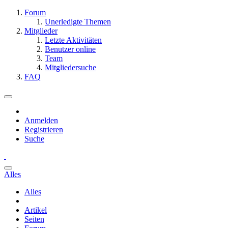
Forum
Unerledigte Themen
Mitglieder
Letzte Aktivitäten
Benutzer online
Team
Mitgliedersuche
FAQ
Anmelden
Registrieren
Suche
Alles
Alles
Artikel
Seiten