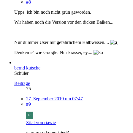
#8
Upps, ich bin noch nicht grün geworden.
Wir haben noch die Version vor den dicken Balken...
------------------------------------------------
Nur dummer User mit gefährlichem Halbwissen....
Denken is' wie Google. Nur krasser, ey....
bernd kutsche
Schüler
Beiträge
75
27. September 2019 um 07:47
#9
Zitat von riawie
warum so kompliziert?