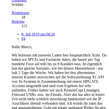
complusit
Schüler
Reaktionen
18
Beiträge
115
8. Juli 2019 um 08:26
#4
Hallo Marco,
Wir betreuen mit unserem Laden hier hauptsächlich Ärzte. Da
haben wir MVZs und Fachärzte dabei, die hauen pro Tag
hunderte Faxe auf teils bis zu 8 Kanälen raus. Ist eigentlich
fast das gleiche Szenario, wie bei deinen Massenfaxen - nur
halt 5 Tage die Woche. Wir haben bei den allermeisten
unserer Kunden inzwischen auf die Softwarelösung XCAPI
von Te-Systems in Zusammenhang mit einem SIPGATE
Account umgestellt und sind vom Ergebnis her sehr
zufrieden. Früher hatten wir auch RemoteCapi Lösungen,
Fritzcard USBs, usw. im Einsatz. Aber das hat alles in letzter
Zeit nicht mehr wirklich zuverlässig funktioniert seit die IP
Anschlüsse überall vorhanden sind. Ich würde dir raten das
mal auszuprobieren. Geht mit relativ geringem Risiko für den