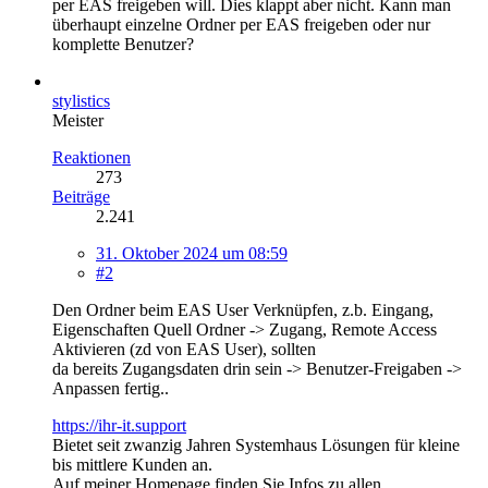
per EAS freigeben will. Dies klappt aber nicht. Kann man
überhaupt einzelne Ordner per EAS freigeben oder nur
komplette Benutzer?
stylistics
Meister
Reaktionen
273
Beiträge
2.241
31. Oktober 2024 um 08:59
#2
Den Ordner beim EAS User Verknüpfen, z.b. Eingang,
Eigenschaften Quell Ordner -> Zugang, Remote Access
Aktivieren (zd von EAS User), sollten
da bereits Zugangsdaten drin sein -> Benutzer-Freigaben ->
Anpassen fertig..
https://ihr-it.support
Bietet seit zwanzig Jahren Systemhaus Lösungen für kleine
bis mittlere Kunden an.
Auf meiner Homepage finden Sie Infos zu allen