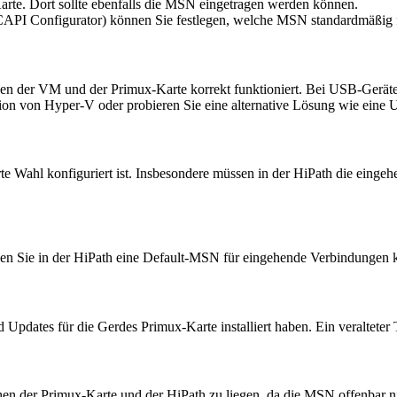
arte. Dort sollte ebenfalls die MSN eingetragen werden können.
CAPI Configurator) können Sie festlegen, welche MSN standardmäßig 
chen der VM und der Primux-Karte korrekt funktioniert. Bei USB-Gerät
n von Hyper-V oder probieren Sie eine alternative Lösung wie eine 
rte Wahl konfiguriert ist. Insbesondere müssen in der HiPath die einge
nen Sie in der HiPath eine Default-MSN für eingehende Verbindungen 
nd Updates für die Gerdes Primux-Karte installiert haben. Ein veraltete
 der Primux-Karte und der HiPath zu liegen, da die MSN offenbar nich