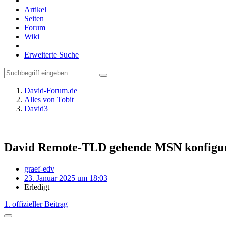
Artikel
Seiten
Forum
Wiki
Erweiterte Suche
David-Forum.de
Alles von Tobit
David3
David Remote-TLD gehende MSN konfigu
graef-edv
23. Januar 2025 um 18:03
Erledigt
1. offizieller Beitrag