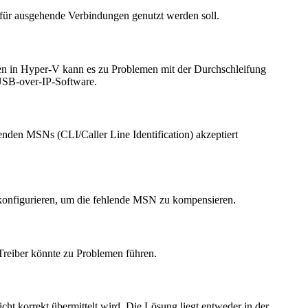
für ausgehende Verbindungen genutzt werden soll.
en in Hyper-V kann es zu Problemen mit der Durchschleifung
USB-over-IP-Software.
henden MSNs (CLI/Caller Line Identification) akzeptiert
konfigurieren, um die fehlende MSN zu kompensieren.
r Treiber könnte zu Problemen führen.
t korrekt übermittelt wird. Die Lösung liegt entweder in der