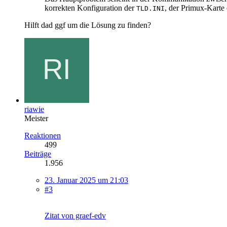
korrekten Konfiguration der
, der Primux-Karte 
TLD.INI
Hilft dad ggf um die Lösung zu finden?
riawie
Meister
Reaktionen
499
Beiträge
1.956
23. Januar 2025 um 21:03
#3
Zitat von graef-edv