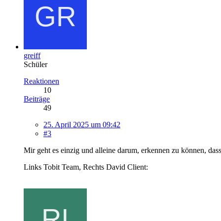
greiff
Schüler
Reaktionen
10
Beiträge
49
25. April 2025 um 09:42
#3
Mir geht es einzig und alleine darum, erkennen zu können, dass
Links Tobit Team, Rechts David Client: