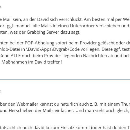
4
e Mail sein, an der David sich verschluckt. Am besten mal per We
ort ggf. manuell alle Mails in einen Unterordner verschieben un
ten, was der Grabbing Server dazu sagt.
ten bei der POP-Abholung sofort beim Provider gelöscht oder dort
mldb-Datei in \David\Apps\Dvgrab\Code vorliegen. Diese ggf. tes
eßend ALLE noch beim Provider liegenden Nachrichten ab und beha
 Maßnahmen im David treffen!
2
über den Webmailer kannst du natürlich auch z. B. mit einem Thun
und Herschieben der Mails einfacher. Und man sieht auch gleich
atsächlich noch david.fx zum Einsatz kommt (oder hast du den Thre