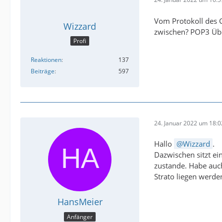
Vom Protokoll des G
Wizzard
zwischen? POP3 Üb
Profi
Reaktionen
137
Beiträge
597
24. Januar 2022 um 18:0
Hallo
Wizzard
.
Dazwischen sitzt e
zustande. Habe auch
Strato liegen werde
HansMeier
Anfänger