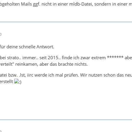
abgeholten Mails ggf. nicht in einer mldb-Datei, sondern in einer mi
0
ür deine schnelle Antwort.
bei strato.. immer.. seit 2015.. finde ich zwar extrem ******* abe
verteilt" reinkamen, aber das brachte nichts.
tei bzw. .lst, iirc werde ich mal prüfen. Wir nutzen schon das n
erstellt
9