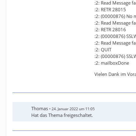
:2: Read Message fail
:2: RETR 28015
:2: (00000876) No m
:2: Read Message fail
:2: RETR 28016
:2: (00000876) SSLWr
:2: Read Message fail
:2: QUIT
:2: (00000876) SSLWr
:2: mailboxDone
Vielen Dank im Vor
Thomas
24. Januar 2022 um 11:05
Hat das Thema freigeschaltet.