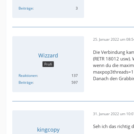
Beiträge
3
25. Januar 2022 um 08:5
Die Verbindung kam 
Wizzard
(RETR 18012 usw). W
Profi
wenn du die maximal
maxpop3threads=1
Reaktionen
137
Danach den Grabbing
Beiträge
597
31. Januar 2022 um 10:0
Seh ich das richtig
kingcopy