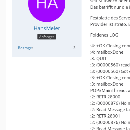
seit Mittwoch oder 
Das betrifft nur di
Festplatte des Serve
Provider ist strato.
HansMeier
Foldenes LOG:
Anfänger
:4: +OK Closing con
Beiträge
3
:4: mailboxDone
:3: QUIT
:3: (00000560) read
:3: (00000560) Got
:3: +OK Closing con
:3: mailboxDone
POP3MainThread: af
:2: RETR 28000
:2: (00000876) No m
:2: Read Message fail
:2: RETR 28001
:2: (00000876) No m
:2: Read Message fail