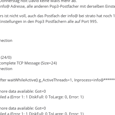
Donnerstag holt David keine Mails mehr ab.
e info@ Adresse, alle anderen Pop3-Postfächer mit derselben Einst
rs ist nicht voll, auch das Postfach der info@ bei strato hat noch 1
 Einstellungen in den Pop3 Postfächern alle auf Port 995.
nection
 (24/0)
 complete TCP Message (Size=24)
nection
ter waitWhileActive() g_ActiveThreads=1, Inprocess=info@*****
ore data available: Got=0
ed a (Error 1: 1 DiskFull: 0 ToLarge: 0, Error: 1)
ore data available: Got=0
ed a (Error 1: 1 DiskFull: 0 ToLarge: 0, Error: 1)