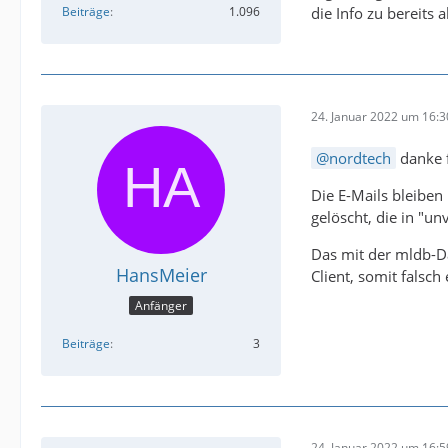
die Info zu bereits 
Beiträge
1.096
24. Januar 2022 um 16:3
nordtech
danke f
Die E-Mails bleiben 
gelöscht, die in "un
Das mit der mldb-Da
HansMeier
Client, somit falsch 
Anfänger
Beiträge
3
24. Januar 2022 um 16:5