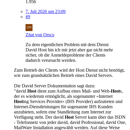
1.956
7. Juli 2026 um 23:09
#9
Zitat von Orsco
Zu dem eigentlichen Problem mit dem Dienst
David Host bin ich mir jetzt aber gar nicht mehr
sicher, ob die Anmeldeprobleme der Clients
dadurch verursacht werden.
Zum Betrieb der Clients wird der Host Dienst nicht benötigt,
wie zum grundsätzlichen Betrieb eines David Servers.
Die David Server Dokumentation sagt dazu:
"david
Host
dient zum Aufbau eines Mail- und Web-
Host
s,
der es wiederum ermöglicht, als sogenannter »Internet
Host
ing Services Provider« (IHS Provider) aufzutreten und
Internet-Dienstleistungen für sogenannte IHS Kunden
anzubieten, sofern eine Standleitung zum Internet zur
Verfügung steht. Der david
Host
Server kann über das ISDN
- Telefonnetz von jeder david, david Professional, david One,
MailWare Installation angewählt werden. Auf diese Weise