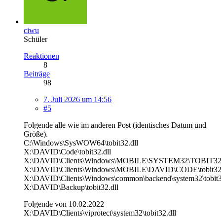
ciwu
Schüler
Reaktionen
8
Beiträge
98
7. Juli 2026 um 14:56
#5
Folgende alle wie im anderen Post (identisches Datum und
Größe).
C:\Windows\SysWOW64\tobit32.dll
X:\DAVID\Code\tobit32.dll
X:\DAVID\Clients\Windows\MOBILE\SYSTEM32\TOBIT3
X:\DAVID\Clients\Windows\MOBILE\DAVID\CODE\tobit32.
X:\DAVID\Clients\Windows\common\backend\system32\tobit3
X:\DAVID\Backup\tobit32.dll
Folgende von 10.02.2022
X:\DAVID\Clients\viprotect\system32\tobit32.dll