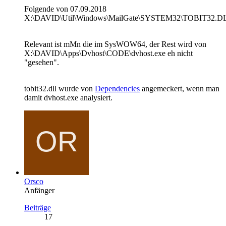
Folgende von 07.09.2018
X:\DAVID\Util\Windows\MailGate\SYSTEM32\TOBIT32.D
Relevant ist mMn die im SysWOW64, der Rest wird von
X:\DAVID\Apps\Dvhost\CODE\dvhost.exe eh nicht
"gesehen".
tobit32.dll wurde von
Dependencies
angemeckert, wenn man
damit dvhost.exe analysiert.
Orsco
Anfänger
Beiträge
17