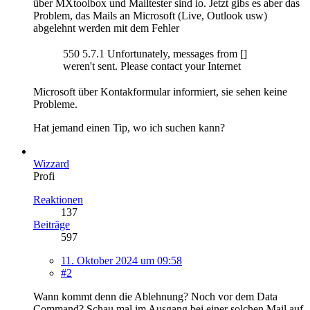
über MXtoolbox und Mailtester sind io. Jetzt gibs es aber das
Problem, das Mails an Microsoft (Live, Outlook usw)
abgelehnt werden mit dem Fehler
550 5.7.1 Unfortunately, messages from []
weren't sent. Please contact your Internet
Microsoft über Kontakformular informiert, sie sehen keine
Probleme.
Hat jemand einen Tip, wo ich suchen kann?
Wizzard
Profi
Reaktionen
137
Beiträge
597
11. Oktober 2024 um 09:58
#2
Wann kommt denn die Ablehnung? Noch vor dem Data
Command? Schau mal im Ausgang bei einer solchen Mail auf