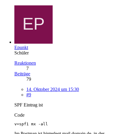
Epunkt
Schüler
Reaktionen
7
Beiträge
79
14. Oktober 2024 um 15:30
#9
SPF Eintrag ist
Code
v=spf1 mx -all
Im Postman ist hinterlegt mail.domain.de, in der