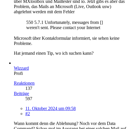
über MXtoolbox und Mailtester sind io. Jetzt gibs es aber das
Problem, das Mails an Microsoft (Live, Outlook usw)
abgelehnt werden mit dem Fehler
550 5.7.1 Unfortunately, messages from []
weren't sent. Please contact your Internet
Microsoft über Kontakformular informiert, sie sehen keine
Probleme.
Hat jemand einen Tip, wo ich suchen kann?
Wizzard
Profi
Reaktionen
137
Beiträge
597
11. Oktober 2024 um 09:58
#2
Wann kommt denn die Ablehnung? Noch vor dem Data
Command? Schau mal im Ausgang bei einer solchen Mail auf