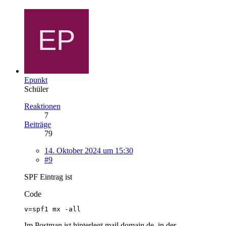
Epunkt
Schüler
Reaktionen
7
Beiträge
79
14. Oktober 2024 um 15:30
#9
SPF Eintrag ist
Code
v=spf1 mx -all
Im Postman ist hinterlegt mail.domain.de, in der