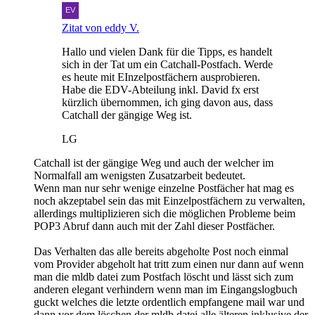
Zitat von eddy V.
Hallo und vielen Dank für die Tipps, es handelt
sich in der Tat um ein Catchall-Postfach. Werde
es heute mit EInzelpostfächern ausprobieren.
Habe die EDV-Abteilung inkl. David fx erst
kürzlich übernommen, ich ging davon aus, dass
Catchall der gängige Weg ist.
LG
Catchall ist der gängige Weg und auch der welcher im
Normalfall am wenigsten Zusatzarbeit bedeutet.
Wenn man nur sehr wenige einzelne Postfächer hat mag es
noch akzeptabel sein das mit Einzelpostfächern zu verwalten,
allerdings multiplizieren sich die möglichen Probleme beim
POP3 Abruf dann auch mit der Zahl dieser Postfächer.
Das Verhalten das alle bereits abgeholte Post noch einmal
vom Provider abgeholt hat tritt zum einen nur dann auf wenn
man die mldb datei zum Postfach löscht und lässt sich zum
anderen elegant verhindern wenn man im Eingangslogbuch
guckt welches die letzte ordentlich empfangene mail war und
dann vor dem löschen der mldb datei alle älteren inklusive der