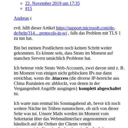
22. November 2019 um 17:35
#15
Andreas
c
evtl. hilft dieser Artikel
https://support.microsoft.com/de-
de/help/314…protocols-in-wi
, falls das Problem mit TLS 1
zu tun hat.
Bin bei meinen Postfächern noch keinen Schritt weiter
gekommen. Es könnte sein, dass Strato im Moment auf
manchen Servern tatsächlich Probleme hat.
Ich betreue viele Strato Web-Accounts, zwei davon sind z. B.
im Moment von einigen nicht geblockten IPs nur dann
erreichbar, wenn die
.htaccess
(die diverse IP-bereiche aus
China Rumänien etc abblockt, von denen in der
Vergangenheit Angriffe ausgingen}
komplett abgeschaltet
ist.
Ich warte nun erstmal bis Sonntagabend ab, bevor ich noch
weitere Nächte im Trüben rumstochere, ob sich von dieser
Seite was tut. Unsere Mails werden im Moment vom
Sekretariat über das Webmailinterface angenommen und
händisch auf die Ordner der Clients verteilt