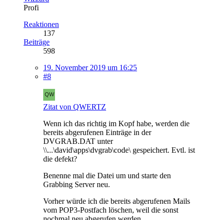
Profi
Reaktionen
137
Beiträge
598
19. November 2019 um 16:25
#8
Zitat von QWERTZ
Wenn ich das richtig im Kopf habe, werden die
bereits abgerufenen Einträge in der
DVGRAB.DAT unter
\\...\david\apps\dvgrab\code\ gespeichert. Evtl. ist
die defekt?
Benenne mal die Datei um und starte den
Grabbing Server neu.
Vorher würde ich die bereits abgerufenen Mails
vom POP3-Postfach löschen, weil die sonst
nochmal neu abgerufen werden...