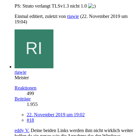
PS: Strato verlangt TLSv1.3 nicht 1.0
Einmal editiert, zuletzt von
riawie
(
22. November 2019 um
19:04
)
riawie
Meister
Reaktionen
499
Beiträge
1.955
22. November 2019 um 19:02
#18
eddy V.
Deine beiden Links werden ihm nicht wirklich weiter
helfen da sie genau wie die Annahme das der Windows