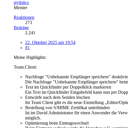
stylistics
Meister
Reaktionen
273
Beiträge
2.241
22. Oktober 2025 um 19:54
#1
Meine Highlights:
Team.Client:
Nachfrage "Unbekannte Empfänger speichern" deaktivie
Die Nachfrage "Unbekannte Empfänger speichern" beim V
Text im Quickfinder per Doppelklick markieren
Ein Text im Quickfinder Eingabefeld kann nun per Dopp
Entwürfe nach dem Senden löschen
Im Team Client gibt es die neue Einstellung „Editor/O
Bestellung von S/MIME Zertifikat unterbinden
Ist im David Administrator für einen Anwender die Verw
möglich.
Optimierung beim Eintragswechsel