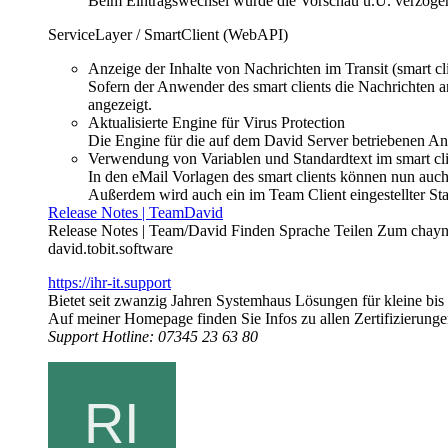
Beim Eintragswechsel wurde die Vorschau u.U. verzögert
ServiceLayer / SmartClient (WebAPI)
Anzeige der Inhalte von Nachrichten im Transit (smart cl
Sofern der Anwender des smart clients die Nachrichten 
angezeigt.
Aktualisierte Engine für Virus Protection
Die Engine für die auf dem David Server betriebenen Anti
Verwendung von Variablen und Standardtext im smart cli
In den eMail Vorlagen des smart clients können nun auc
Außerdem wird auch ein im Team Client eingestellter Sta
Release Notes | TeamDavid
Release Notes | Team/David Finden Sprache Teilen Zum chay
david.tobit.software
https://ihr-it.support
Bietet seit zwanzig Jahren Systemhaus Lösungen für kleine bis
Auf meiner Homepage finden Sie Infos zu allen Zertifizierung
Support Hotline: 07345 23 63 80