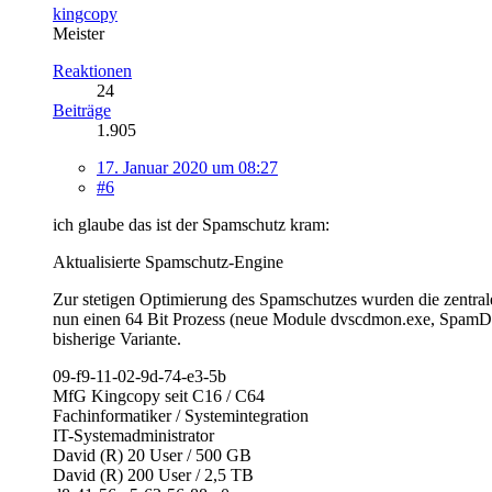
kingcopy
Meister
Reaktionen
24
Beiträge
1.905
17. Januar 2020 um 08:27
#6
ich glaube das ist der Spamschutz kram:
Aktualisierte Spamschutz-Engine
Zur stetigen Optimierung des Spamschutzes wurden die zentrale
nun einen 64 Bit Prozess (neue Module dvscdmon.exe, SpamDefer
bisherige Variante.
09-f9-11-02-9d-74-e3-5b
MfG Kingcopy seit C16 / C64
Fachinformatiker / Systemintegration
IT-Systemadministrator
David (R) 20 User / 500 GB
David (R) 200 User / 2,5 TB