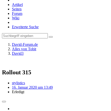
Artikel
Seiten
Forum
Wiki
Erweiterte Suche
David-Forum.de
Alles von Tobit
David3
Rollout 315
stylistics
16. Januar 2020 um 13:49
Erledigt