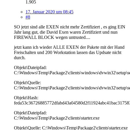
1.905
17. Januar 2020 um 08:45
#8
SO jetzt sind alle EXEN nicht mehr Zertifiziert , es ging EIN
Jahr lang gut, die David Exen waren Zertifiziert und nun
FIREWALL BLOCK wegen untrusted....
jetzt kann ich wieder ALLE EXEN der Pakete mit der Hand
Freischalten und 200 Workstation lassen das Updsate nicht
durch.
Objekt\Dateipfad:
C:\Windows\Temp\Package2\clients\windows\dvwin32\setup\s
Objekt\Quelle:
C:\Windows\Temp\Package2\clients\windows\dvwin32\setup\s
Objekt\Hash:
feda53c36726885772dfabd43a04580d2f11924abc41bac31758
Objekt\Dateipfad:
C:\Windows\Temp\Package2\clients\starter.exe
Objekt\Quelle: C:\Windows\Temp\Package2\clients\starter.exe