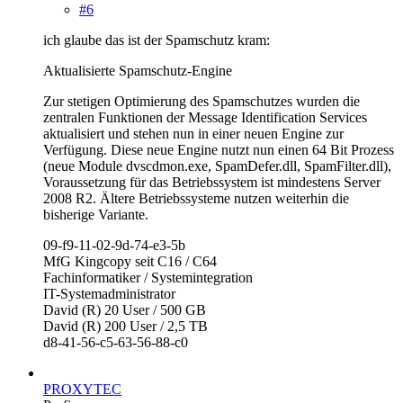
#6
ich glaube das ist der Spamschutz kram:
Aktualisierte Spamschutz-Engine
Zur stetigen Optimierung des Spamschutzes wurden die
zentralen Funktionen der Message Identification Services
aktualisiert und stehen nun in einer neuen Engine zur
Verfügung. Diese neue Engine nutzt nun einen 64 Bit Prozess
(neue Module dvscdmon.exe, SpamDefer.dll, SpamFilter.dll),
Voraussetzung für das Betriebssystem ist mindestens Server
2008 R2. Ältere Betriebssysteme nutzen weiterhin die
bisherige Variante.
09-f9-11-02-9d-74-e3-5b
MfG Kingcopy seit C16 / C64
Fachinformatiker / Systemintegration
IT-Systemadministrator
David (R) 20 User / 500 GB
David (R) 200 User / 2,5 TB
d8-41-56-c5-63-56-88-c0
PROXYTEC