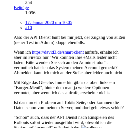
254
Beiträge
1.096
17. Januar 2020 um 10:05
#10
Also der API-Dienst läuft bei mir jetzt, der Zugang von außen
(neuer Test im Admin) klappt ebenfalls.
Wenn ich
https://david3.de/smart-client
aufrufe, erhalte ich
aber im Firefox nur "Wir konnten Ihre eMails leider nicht
laden. Bitte wenden Sie sich an den Administrator" -
vermutlich hat sich das System meinen Account gemerkt?
Abmelden kann ich mich an der Stelle aber leider auch nicht.
Mit Edge das Gleiche. Immerhin gibt's da oben links ein
"Burger-Menü", hinter dem man ja weitere Optionen
vermutet, aber wenn ich das aufrufe, erscheint: nichts.
Ist das nun ein Problem auf Tobits Seite, oder kommen die
Daten schon von meinem Server, und dort geht etwas schief?
"Schön" auch, dass der API-Dienst nach Einspielen des
Rollouts sofort wieder ausgeführt wird, obwohl ich die
Startart auf "manuell" geändert habe.