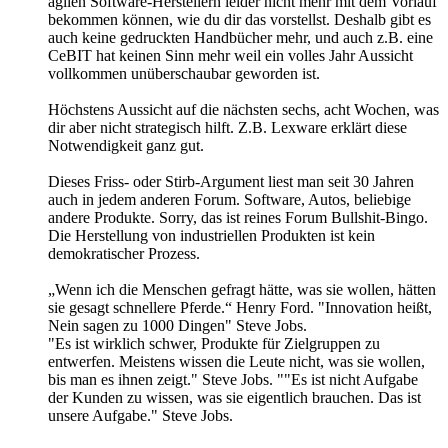
agilen Software-Herstellern leider nicht mehr mit dem Vorlauf
bekommen können, wie du dir das vorstellst. Deshalb gibt es
auch keine gedruckten Handbücher mehr, und auch z.B. eine
CeBIT hat keinen Sinn mehr weil ein volles Jahr Aussicht
vollkommen unüberschaubar geworden ist.
Höchstens Aussicht auf die nächsten sechs, acht Wochen, was
dir aber nicht strategisch hilft. Z.B. Lexware erklärt diese
Notwendigkeit ganz gut.
Dieses Friss- oder Stirb-Argument liest man seit 30 Jahren
auch in jedem anderen Forum. Software, Autos, beliebige
andere Produkte. Sorry, das ist reines Forum Bullshit-Bingo.
Die Herstellung von industriellen Produkten ist kein
demokratischer Prozess.
„Wenn ich die Menschen gefragt hätte, was sie wollen, hätten
sie gesagt schnellere Pferde.“ Henry Ford. "Innovation heißt,
Nein sagen zu 1000 Dingen" Steve Jobs.
"Es ist wirklich schwer, Produkte für Zielgruppen zu
entwerfen. Meistens wissen die Leute nicht, was sie wollen,
bis man es ihnen zeigt." Steve Jobs. ""Es ist nicht Aufgabe
der Kunden zu wissen, was sie eigentlich brauchen. Das ist
unsere Aufgabe." Steve Jobs.