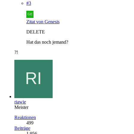
#3
Zitat von Genesis
DELETE
Hat das noch jemand?
?!
riawie
Meister
Reaktionen
499
Beiträge
1.956