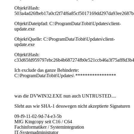
Objekt\Hash:
503a4ad26fbeb17a0cf2f74f6a85cf5017169dd297da93ee2687b
Objekt\Dateipfad: C:\ProgramData\Tobit\Updates\client-
update.exe
Objekt\Quelle: C:\ProgramData\Tobit\Updates\client-
update.exe
Objekt\Hash:
c33d65fd959797ebc26b4b687274fb0e521ccb46a3f75aff8d3b4
Ich exclude das ganze Behinderte:
C:\ProgramData\Tobit\Updates\ *****************
was die DVWIN32.EXE nun auch UNTRUSTED....
SIeht aus wie SHA-1 desswegen nicht akzeptierte Signaturen
09-f9-11-02-9d-74-e3-5b
MfG Kingcopy seit C16 / C64
Fachinformatiker / Systemintegration
IT-Systemadministrator