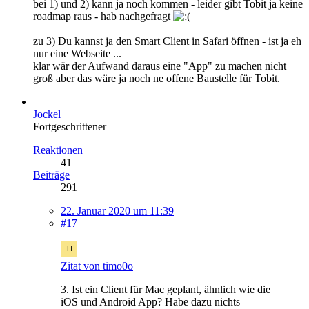
bei 1) und 2) kann ja noch kommen - leider gibt Tobit ja keine
roadmap raus - hab nachgefragt
zu 3) Du kannst ja den Smart Client in Safari öffnen - ist ja eh
nur eine Webseite ...
klar wär der Aufwand daraus eine "App" zu machen nicht
groß aber das wäre ja noch ne offene Baustelle für Tobit.
Jockel
Fortgeschrittener
Reaktionen
41
Beiträge
291
22. Januar 2020 um 11:39
#17
Zitat von timo0o
3. Ist ein Client für Mac geplant, ähnlich wie die
iOS und Android App? Habe dazu nichts