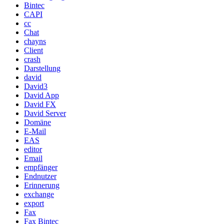
Bintec
CAPI
cc
Chat
chayns
Client
crash
Darstellung
david
David3
David App
David FX
David Server
Domäne
E-Mail
EAS
editor
Email
empfänger
Endnutzer
Erinnerung
exchange
export
Fax
Fax Bintec