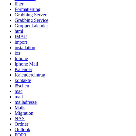
filter
Formatierung
Grabbing Server
Grabbing Service
Gruppenkalender
html
IMAP
import
installation
ios
Iphone
Iphone Mail
Kalender
Kalendereintrag
kontakte
löschen
mac
mail
mailadresse
Mails
Migration
NAS
Ordner
Outlook
POP3