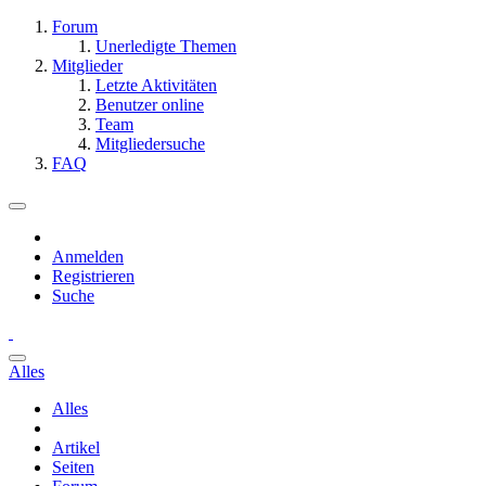
Forum
Unerledigte Themen
Mitglieder
Letzte Aktivitäten
Benutzer online
Team
Mitgliedersuche
FAQ
Anmelden
Registrieren
Suche
Alles
Alles
Artikel
Seiten