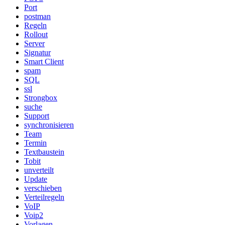
Port
postman
Regeln
Rollout
Server
Signatur
Smart Client
spam
SQL
ssl
Strongbox
suche
Support
synchronisieren
Team
Termin
Textbaustein
Tobit
unverteilt
Update
verschieben
Verteilregeln
VoIP
Voip2
Vorlagen